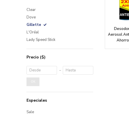
Clear
Dove
Gillette
Desodora
L'Oréal
Aerosol Anti
Lady Speed Stick
Ahorro
Precio
($)
OK
Especiales
Sale