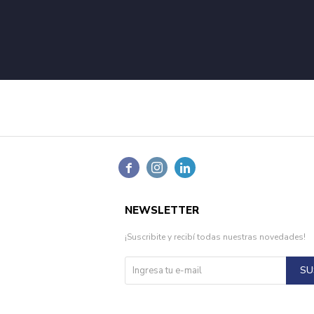



NEWSLETTER
¡Suscribite y recibí todas nuestras novedades!
SU