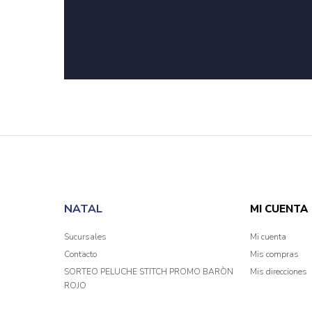
NATAL
MI CUENTA
Sucursales
Mi cuenta
Contacto
Mis compras
SORTEO PELUCHE STITCH PROMO BARÒN
Mis direcciones
ROJO